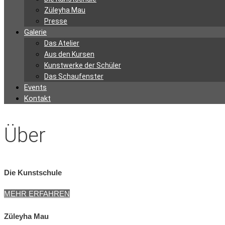
Züleyha Mau
Presse
Galerie
Das Atelier
Aus den Kursen
Kunstwerke der Schüler
Das Schaufenster
Events
Kontakt
Über
Die Kunstschule
MEHR ERFAHREN
Züleyha Mau